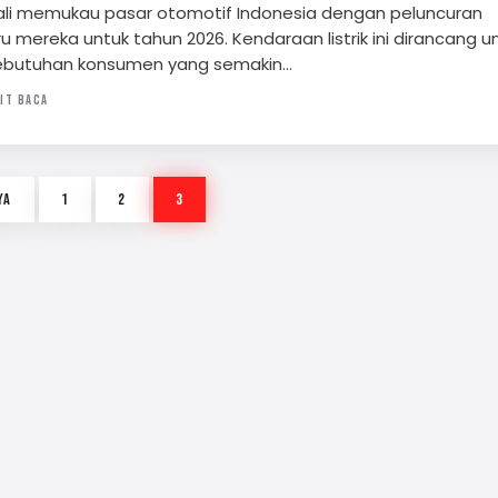
li memukau pasar otomotif Indonesia dengan peluncuran
 mereka untuk tahun 2026. Kendaraan listrik ini dirancang u
butuhan konsumen yang semakin…
IT BACA
PAGINASI
YA
1
2
3
POS