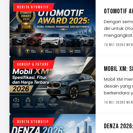
BERITA OTOMOTIF
OTOMOTIF A
Dengan sema
diri untuk O
mengangkat m
18 MEI 2026
2 MEN
KONSEP & FUTURE
MOBIL XM: S
Mobil XM men
desain yang
berkendara 
18 MEI 2026
2 MEN
BERITA OTOMOTIF
DENZA 2026: