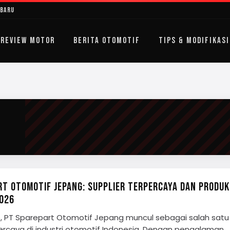
rbaru
REVIEW MOTOR
BERITA OTOMOTIF
TIPS & MODIFIKASI
RT OTOMOTIF JEPANG: SUPPLIER TERPERCAYA DAN PRODUK
026
6, PT Sparepart Otomotif Jepang muncul sebagai salah satu
percaya di industri otomotif Indonesia. Dengan pengalaman