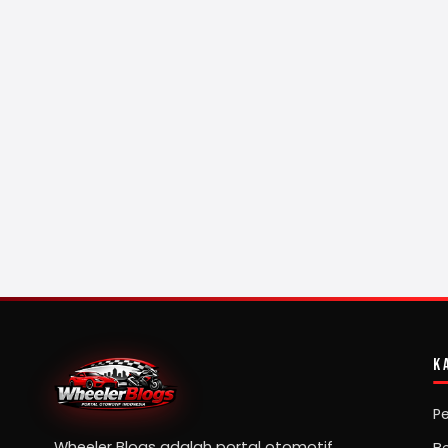
K
P
Wheeler Blogs adalah portal otomotif