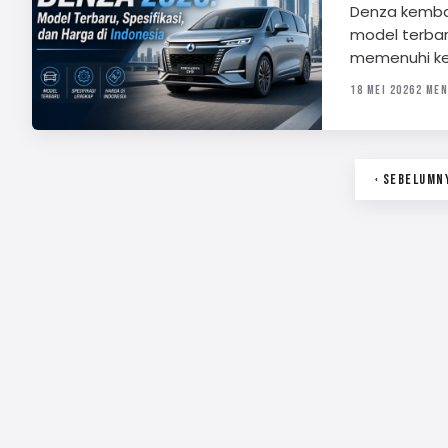
Denza kemba
model terbaru
memenuhi ke
18 MEI 2026
2 MEN
‹ SEBELUMN