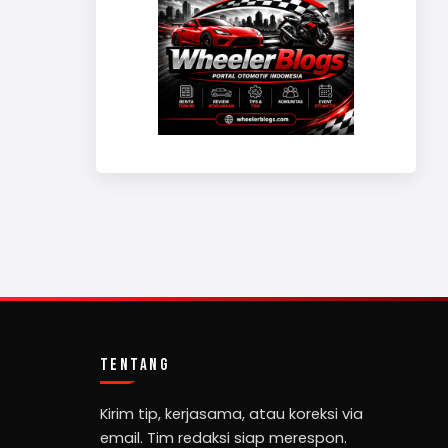
TENTANG
Kirim tip, kerjasama, atau koreksi via
email. Tim redaksi siap merespon.