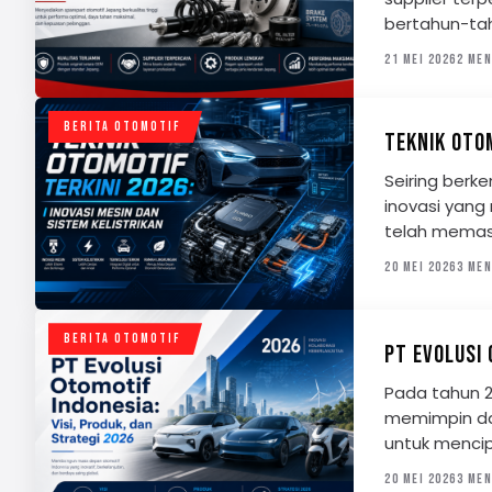
bertahun-tah
21 MEI 2026
2 MEN
BERITA OTOMOTIF
TEKNIK OTOM
Seiring berk
inovasi yang
telah memasu
20 MEI 2026
3 MEN
BERITA OTOMOTIF
PT EVOLUSI 
Pada tahun 2
memimpin dal
untuk menci
20 MEI 2026
3 MEN