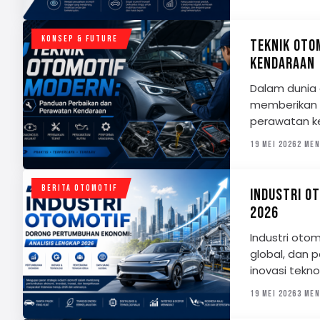
KONSEP & FUTURE
TEKNIK OTO
KENDARAAN
Dalam dunia 
memberikan 
perawatan ke
19 MEI 2026
2 MEN
BERITA OTOMOTIF
INDUSTRI O
2026
Industri oto
global, dan 
inovasi tekn
19 MEI 2026
3 MEN