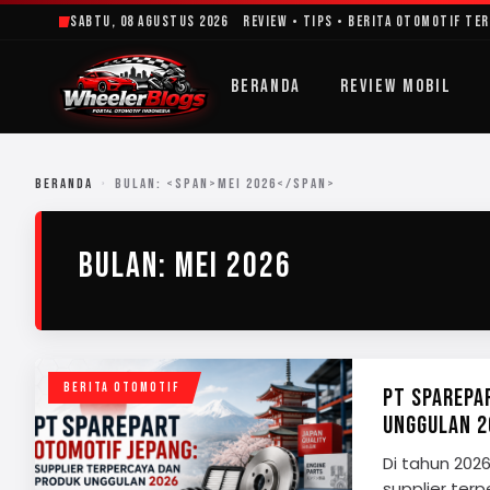
Lewati
Sabtu, 08 Agustus 2026
Review • Tips • Berita Otomotif Te
ke
konten
BERANDA
REVIEW MOBIL
BERANDA
›
BULAN: <SPAN>MEI 2026</SPAN>
BULAN:
MEI 2026
BERITA OTOMOTIF
PT SPAREPA
UNGGULAN 2
Di tahun 202
supplier ter