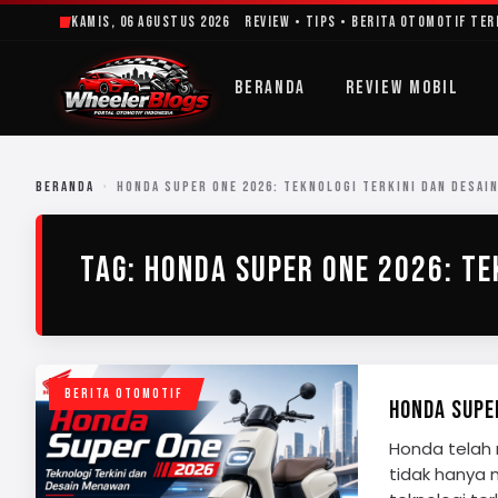
Lewati
Kamis, 06 Agustus 2026
Review • Tips • Berita Otomotif Te
ke
konten
BERANDA
REVIEW MOBIL
BERANDA
›
HONDA SUPER ONE 2026: TEKNOLOGI TERKINI DAN DESAI
TAG:
HONDA SUPER ONE 2026: TE
BERITA OTOMOTIF
HONDA SUPE
Honda telah
tidak hanya 