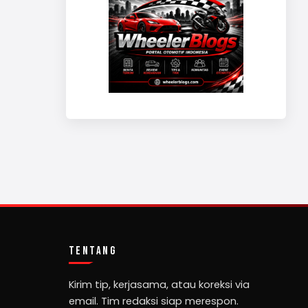
TENTANG
Kirim tip, kerjasama, atau koreksi via
email. Tim redaksi siap merespon.