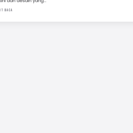
kini dan desain yang…
IT BACA