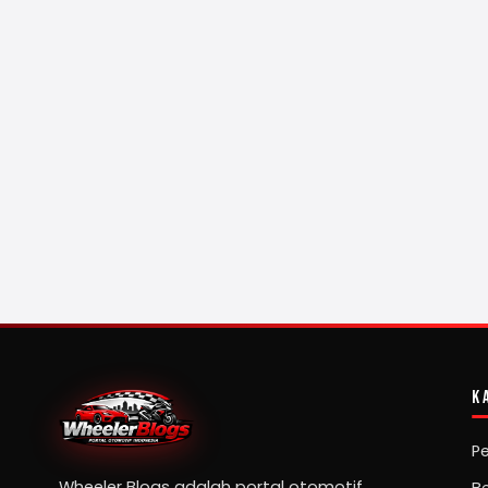
K
P
Wheeler Blogs adalah portal otomotif