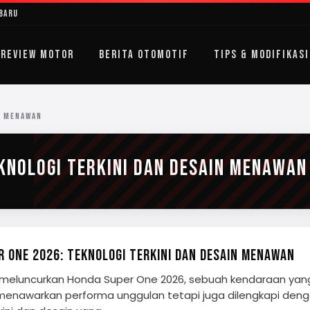
rbaru
REVIEW MOTOR
BERITA OTOMOTIF
TIPS & MODIFIKASI
N MENAWAN
KNOLOGI TERKINI DAN DESAIN MENAWAN
R ONE 2026: TEKNOLOGI TERKINI DAN DESAIN MENAWAN
 meluncurkan Honda Super One 2026, sebuah kendaraan yan
menawarkan performa unggulan tetapi juga dilengkapi den