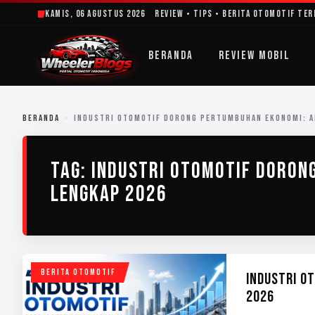
Lewati
Kamis, 06 Agustus 2026
Review • Tips • Berita Otomotif Te
ke
konten
BERANDA
REVIEW MOBIL
BERANDA
›
INDUSTRI OTOMOTIF DORONG PERTUMBUHAN EKONOMI: A
TAG:
INDUSTRI OTOMOTIF DORON
LENGKAP 2026
BERITA OTOMOTIF
INDUSTRI O
2026