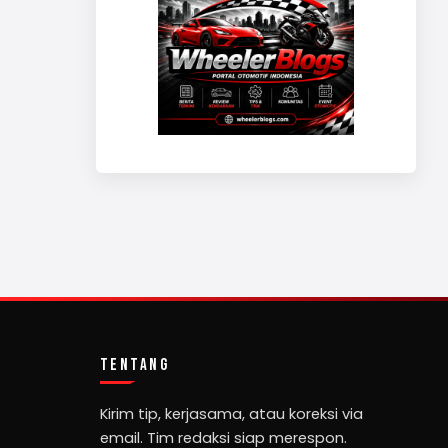
TENTANG
Kirim tip, kerjasama, atau koreksi via
email. Tim redaksi siap merespon.