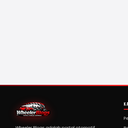
K
P
Wheeler Blogs adalah portal otomotif