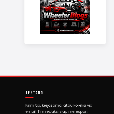
TENTANG
Kirim tip, kerjasama, atau koreksi via
email. Tim redaksi siap merespon.