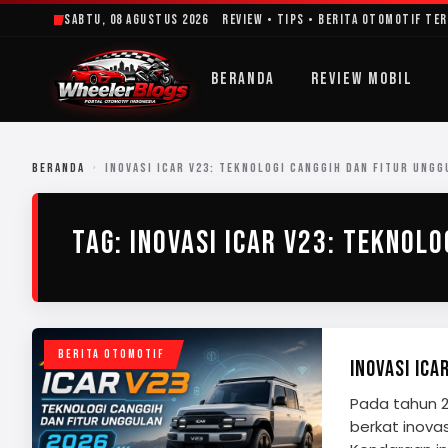
Lewati
Sabtu, 08 Agustus 2026
Review • Tips • Berita Otomotif Te
ke
konten
BERANDA
REVIEW MOBIL
BERANDA
›
INOVASI ICAR V23: TEKNOLOGI CANGGIH DAN FITUR UNGG
TAG:
INOVASI ICAR V23: TEKNOL
BERITA OTOMOTIF
INOVASI ICA
Pada tahun 2
berkat inovas