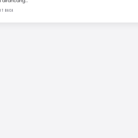
i dirancang…
IT BACA