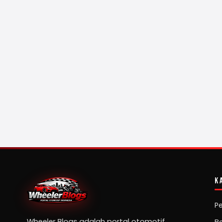
K
P
Wheeler Blogs adalah portal otomotif