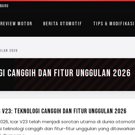
rbaru
REVIEW MOTOR
BERITA OTOMOTIF
TIPS & MODIFIKASI
ULAN 2026
OGI CANGGIH DAN FITUR UNGGULAN 2026
R V23: TEKNOLOGI CANGGIH DAN FITUR UNGGULAN 2026
026, Icar V23 telah menjadi sorotan utama di dunia otomoti
i teknologi canggih dan fitur-fitur unggulan yang ditawarka