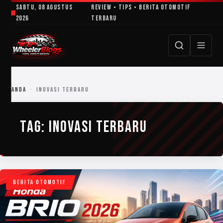
Lewati
Sabtu, 08 Agustus
Review • Tips • Berita Otomotif
ke
2026
Terbaru
konten
BERANDA
›
INOVASI TERBARU
TAG:
INOVASI TERBARU
BERITA OTOMOTIF