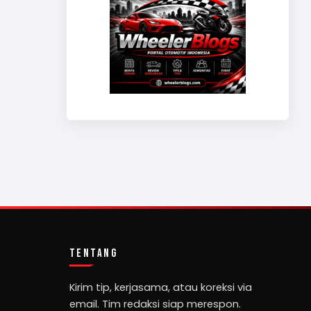
TENTANG
Kirim tip, kerjasama, atau koreksi via
email. Tim redaksi siap merespon.