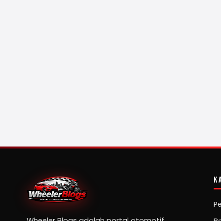
K
P
Wheeler Blogs adalah portal otomotif