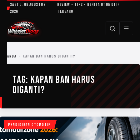
Lewati
Sabtu, 08 Agustus
Review • Tips • Berita Otomotif
ke
2026
Terbaru
konten
BERANDA
›
KAPAN BAN HARUS DIGANTI?
TAG:
KAPAN BAN HARUS
DIGANTI?
PENDIDIKAN OTOMOTIF