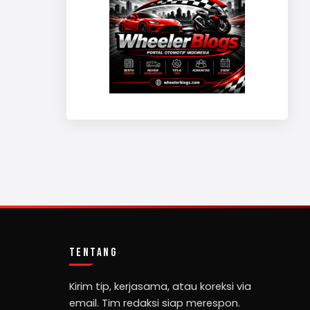
TENTANG
Kirim tip, kerjasama, atau koreksi via
email. Tim redaksi siap merespon.