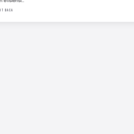
 efisiensi…
IT BACA