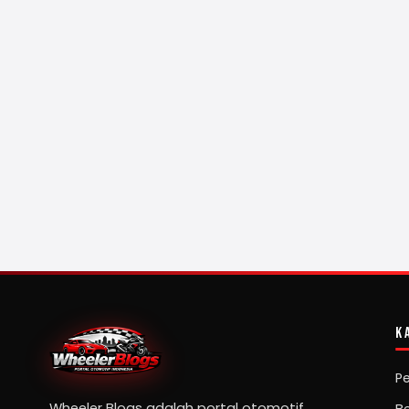
K
P
Wheeler Blogs adalah portal otomotif