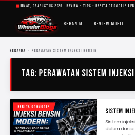
Lewati
Jumat, 07 Agustus 2026
Review • Tips • Berita Otomotif Te
ke
konten
BERANDA
REVIEW MOBIL
BERANDA
›
PERAWATAN SISTEM INJEKSI BENSIN
TAG:
PERAWATAN SISTEM INJEKSI
BERITA OTOMOTIF
SISTEM INJE
Sistem injek
dalam dunia o