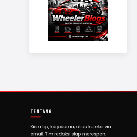
TENTANG
Kirim tip, kerjasama, atau koreksi via
email. Tim redaksi siap merespon.