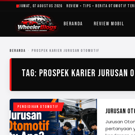
Lewati
Jumat, 07 Agustus 2026
Review • Tips • Berita Otomotif Te
ke
konten
BERANDA
REVIEW MOBIL
BERANDA
›
PROSPEK KARIER JURUSAN OTOMOTIF
TAG:
PROSPEK KARIER JURUSAN 
PENDIDIKAN OTOMOTIF
JURUSAN OTO
Jurusan Otomo
pertanyaan y