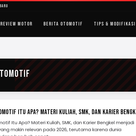
rbaru
REVIEW MOTOR
BERITA OTOMOTIF
TIPS & MODIFIKASI
OTOMOTIF
MOTIF ITU APA? MATERI KULIAH, SMK, DAN KARIER BENGK
tif Itu Apa? Materi Kuliah, SMK, dan Karier Bengkel menjadi
ang makin relevan pada 2026, terutama karena dunia