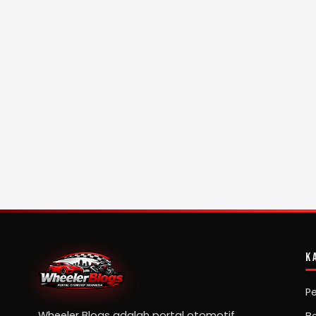
K
P
Wheeler Blogs adalah portal otomotif