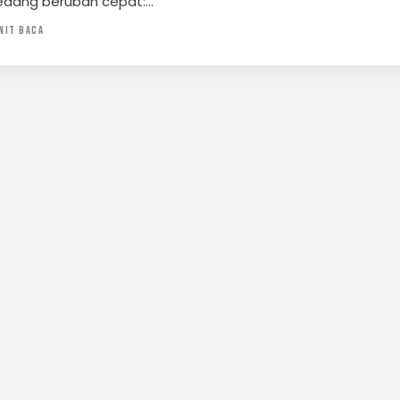
edang berubah cepat:…
NIT BACA