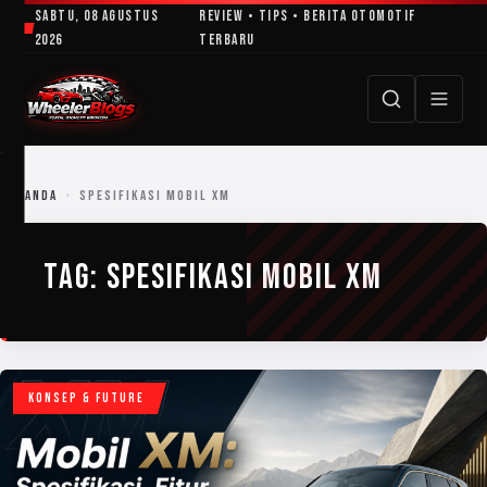
Lewati
Sabtu, 08 Agustus
Review • Tips • Berita Otomotif
ke
2026
Terbaru
konten
BERANDA
›
SPESIFIKASI MOBIL XM
TAG:
SPESIFIKASI MOBIL XM
KONSEP & FUTURE