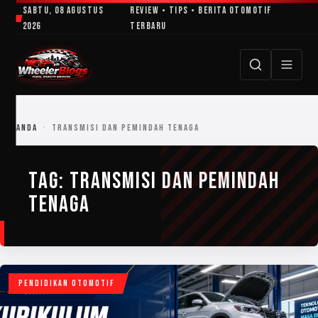
Lewati
Sabtu, 08 Agustus
Review • Tips • Berita Otomotif
ke
2026
Terbaru
konten
BERANDA
›
TRANSMISI DAN PEMINDAH TENAGA
TAG:
TRANSMISI DAN PEMINDAH
TENAGA
PENDIDIKAN OTOMOTIF