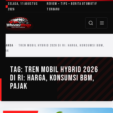
Lewati
Selasa, 11 Agustus
Review • Tips • Berita Otomotif
ke
2026
Terbaru
konten
BERANDA
›
TREN MOBIL HYBRID 2026 DI RI: HARGA, KONSUMSI BBM,
PAJAK
TAG:
TREN MOBIL HYBRID 2026
DI RI: HARGA, KONSUMSI BBM,
PAJAK