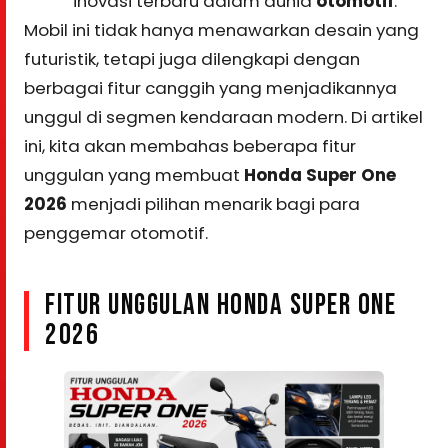
inovasi terbaru dalam dunia
otomotif
.
Mobil ini tidak hanya menawarkan desain yang
futuristik, tetapi juga dilengkapi dengan
berbagai fitur canggih yang menjadikannya
unggul di segmen kendaraan modern. Di artikel
ini, kita akan membahas beberapa fitur
unggulan yang membuat
Honda Super One
2026
menjadi pilihan menarik bagi para
penggemar otomotif.
FITUR UNGGULAN HONDA SUPER ONE
2026