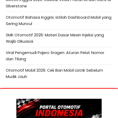
Silverstone
Otomotif Bahasa Inggris: Istilah Dashboard Mobil yang
Sering Muncul
SMK Otomotif 2026: Materi Dasar Mesin Injeksi yang
Wajib Dikuasai
Viral Pengemudi Pajero Sragen: Aturan Pelat Nomor
dan Tilang
Otomotif Mobil 2026: Cek Ban Mobil Listrik Sebelum
Mudik Jauh