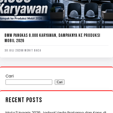
BMW PANGKAS 8.000 KARYAWAN, DAMPAKNYA KE PRODUKSI
MOBIL 2026
30 JULI 2026
8 MENIT BACA
Cari
Cari
RECENT POSTS
Moto3 Inggris 2026: Jadwal Veda Pratama dan Kans di