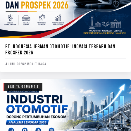
PT INDONESIA JERMAN OTOMOTIF: INOVASI TERBARU DAN
PROSPEK 2026
4 JUNI 2026
2 MENIT BACA
BERITA OTOMOTIF