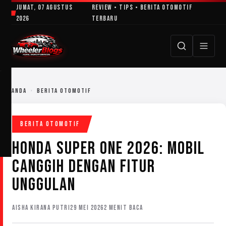
Lewati
Jumat, 07 Agustus
Review • Tips • Berita Otomotif
ke
2026
Terbaru
konten
BERANDA
›
BERITA OTOMOTIF
BERITA OTOMOTIF
HONDA SUPER ONE 2026: MOBIL
CANGGIH DENGAN FITUR
UNGGULAN
AISHA KIRANA PUTRI
29 MEI 2026
2 MENIT BACA