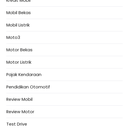
Kredit Mobil
Mobil Bekas
Mobil Listrik
Moto3
Motor Bekas
Motor Listrik
Pajak Kendaraan
Pendidikan Otomotif
Review Mobil
Review Motor
Test Drive