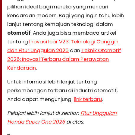
pilihan ideal bagi mereka yang mencari
kendaraan modern. Bagi yang ingin tahu lebih
lanjut tentang kemajuan teknologi dalam
otomotif
, Anda juga bisa membaca artikel
tentang
Inovasi Icar V23: Teknologi Canggih
dan Fitur Unggulan 2026
dan
Teknik Otomotif
2026: Inovasi Terbaru dalam Perawatan
Kendaraan
.
Untuk informasi lebih lanjut tentang
perkembangan terbaru di industri otomotif,
Anda dapat mengunjungi
link terbaru
.
Pelajari lebih lanjut di section
Fitur Unggulan
Honda Super One 2026
di atas.