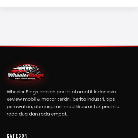
Wheeler Blogs adalah portal otomotif Indonesia.
Review mobil & motor terkini, berita industri, tips
perawatan, dan inspirasi modifikasi untuk pecinta
roda dua dan roda empat.
KATEGORI