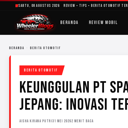
Lewati
Sabtu, 08 Agustus 2026
Review • Tips • Berita Otomotif Te
ke
konten
BERANDA
REVIEW MOBIL
BERANDA
›
BERITA OTOMOTIF
BERITA OTOMOTIF
KEUNGGULAN PT SP
JEPANG: INOVASI T
AISHA KIRANA PUTRI
31 MEI 2026
2 MENIT BACA