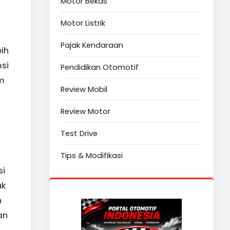
Motor Bekas
Motor Listrik
Pajak Kendaraan
ih
si
Pendidikan Otomotif
em
Review Mobil
Review Motor
Test Drive
Tips & Modifikasi
si
uk
n
an