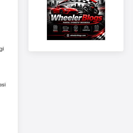
gi
asi