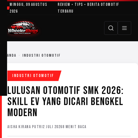
Lewati
Minggu, 09 Agustus
Review • Tips • Berita Otomotif
ke
2026
Terbaru
konten
BERANDA
›
INDUSTRI OTOMOTIF
INDUSTRI OTOMOTIF
LULUSAN OTOMOTIF SMK 2026:
SKILL EV YANG DICARI BENGKEL
MODERN
AISHA KIRANA PUTRI
2 JULI 2026
8 MENIT BACA