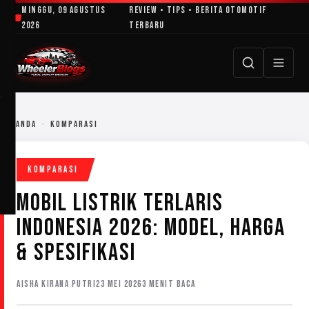
Lewati
Minggu, 09 Agustus
Review • Tips • Berita Otomotif
ke
2026
Terbaru
konten
BERANDA
›
KOMPARASI
KOMPARASI
MOBIL LISTRIK TERLARIS
INDONESIA 2026: MODEL, HARGA
& SPESIFIKASI
AISHA KIRANA PUTRI
23 MEI 2026
3 MENIT BACA