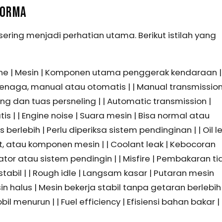
FORMA
ring menjadi perhatian utama. Berikut istilah yang
 Engine | Mesin | Komponen utama penggerak kendaraan | 
tenaga, manual atau otomatis | | Manual transmission
g dan tuas persneling | | Automatic transmission |
s | | Engine noise | Suara mesin | Bisa normal atau
 berlebih | Perlu diperiksa sistem pendinginan | | Oil l
ket, atau komponen mesin | | Coolant leak | Kebocoran
or atau sistem pendingin | | Misfire | Pembakaran ti
tabil | | Rough idle | Langsam kasar | Putaran mesin
n halus | Mesin bekerja stabil tanpa getaran berlebih |
 menurun | | Fuel efficiency | Efisiensi bahan bakar |