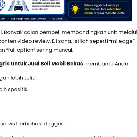
l. Banyak calon pembeli membandingkan unit melalu
nten video review. Di sana, istilah seperti “mileage”,
an “full option” sering muncul.
is untuk Jual Beli Mobil Bekas
membantu Anda:
n lebih teliti.
h spesifik.
ervis berbahasa Inggris.