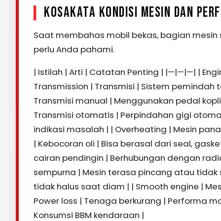
KOSAKATA KONDISI MESIN DAN PER
Saat membahas mobil bekas, bagian mesin se
perlu Anda pahami.
| Istilah | Arti | Catatan Penting | |—|—|—| |
Transmission | Transmisi | Sistem pemindah 
Transmisi manual | Menggunakan pedal koplin
Transmisi otomatis | Perpindahan gigi otomati
indikasi masalah | | Overheating | Mesin panas
| Kebocoran oli | Bisa berasal dari seal, gas
cairan pendingin | Berhubungan dengan radiat
sempurna | Mesin terasa pincang atau tidak s
tidak halus saat diam | | Smooth engine | Mesi
Power loss | Tenaga berkurang | Performa mobil
Konsumsi BBM kendaraan |