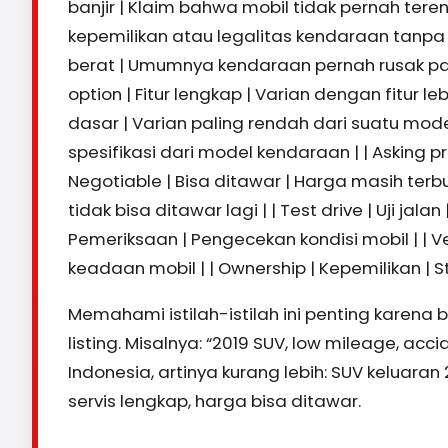
banjir | Klaim bahwa mobil tidak pernah terend
kepemilikan atau legalitas kendaraan tanpa m
berat | Umumnya kendaraan pernah rusak para
option | Fitur lengkap | Varian dengan fitur l
dasar | Varian paling rendah dari suatu model |
spesifikasi dari model kendaraan | | Asking pr
Negotiable | Bisa ditawar | Harga masih terbu
tidak bisa ditawar lagi | | Test drive | Uji ja
Pemeriksaan | Pengecekan kondisi mobil | | 
keadaan mobil | | Ownership | Kepemilikan | 
Memahami istilah-istilah ini penting karen
listing. Misalnya: “2019 SUV, low mileage, acc
Indonesia, artinya kurang lebih: SUV keluara
servis lengkap, harga bisa ditawar.