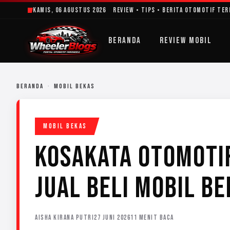
Lewati
Kamis, 06 Agustus 2026
Review • Tips • Berita Otomotif Te
ke
konten
BERANDA
REVIEW MOBIL
BERANDA
›
MOBIL BEKAS
MOBIL BEKAS
KOSAKATA OTOMOTIF
JUAL BELI MOBIL B
AISHA KIRANA PUTRI
27 JUNI 2026
11 MENIT BACA