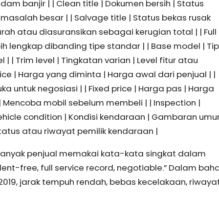
am banjir | | Clean title | Dokumen bersih | Status
asalah besar | | Salvage title | Status bekas rusak
h atau diasuransikan sebagai kerugian total | | Full
ebih lengkap dibanding tipe standar | | Base model | Ti
 | Trim level | Tingkatan varian | Level fitur atau
ice | Harga yang diminta | Harga awal dari penjual | |
ka untuk negosiasi | | Fixed price | Harga pas | Harga
lan | Mencoba mobil sebelum membeli | | Inspection |
Vehicle condition | Kondisi kendaraan | Gambaran um
Status atau riwayat pemilik kendaraan |
a banyak penjual memakai kata-kata singkat dalam
ident-free, full service record, negotiable.” Dalam bah
n 2019, jarak tempuh rendah, bebas kecelakaan, riwaya