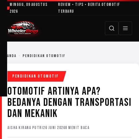
Lewati
Minggu, 09 Agustus
Review • Tips • Berita Otomotif
ke
2026
Terbaru
konten
BERANDA
›
PENDIDIKAN OTOMOTIF
PENDIDIKAN OTOMOTIF
OTOMOTIF ARTINYA APA?
BEDANYA DENGAN TRANSPORTASI
DAN MEKANIK
AISHA KIRANA PUTRI
26 JUNI 2026
8 MENIT BACA