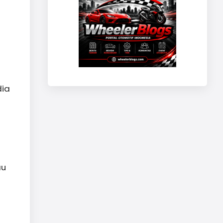
dia
au