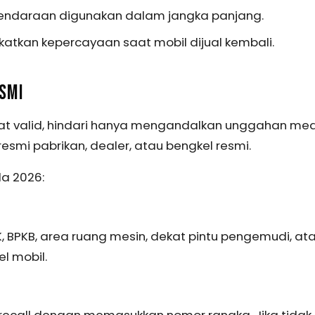
kendaraan digunakan dalam jangka panjang.
katkan kepercayaan saat mobil dijual kembali.
SMI
at valid, hindari hanya mengandalkan unggahan me
esmi pabrikan, dealer, atau bengkel resmi.
da 2026:
, BPKB, area ruang mesin, dekat pintu pengemudi, at
l mobil.
ecall dengan memasukkan nomor rangka. Jika tidak