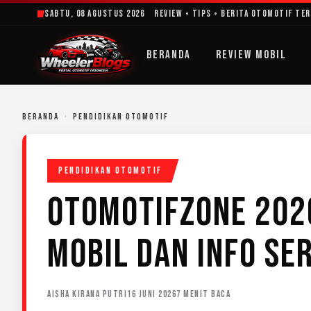
Lewati
Sabtu, 08 Agustus 2026
Review • Tips • Berita Otomotif Te
ke
konten
BERANDA
REVIEW MOBIL
BERANDA
›
PENDIDIKAN OTOMOTIF
PENDIDIKAN OTOMOTIF
OTOMOTIFZONE 2026
MOBIL DAN INFO SE
AISHA KIRANA PUTRI
16 JUNI 2026
7 MENIT BACA