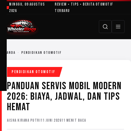
Lewati
Minggu, 09 Agustus
Review • Tips • Berita Otomotif
ke
2026
Terbaru
konten
BERANDA
›
PENDIDIKAN OTOMOTIF
PENDIDIKAN OTOMOTIF
PANDUAN SERVIS MOBIL MODERN
2026: BIAYA, JADWAL, DAN TIPS
HEMAT
AISHA KIRANA PUTRI
11 JUNI 2026
11 MENIT BACA