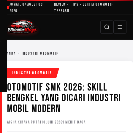
Lewati
Jumat, 07 Agustus
Review • Tips • Berita Otomotif
ke
2026
Terbaru
konten
BERANDA
›
INDUSTRI OTOMOTIF
INDUSTRI OTOMOTIF
OTOMOTIF SMK 2026: SKILL
BENGKEL YANG DICARI INDUSTRI
MOBIL MODERN
AISHA KIRANA PUTRI
10 JUNI 2026
9 MENIT BACA